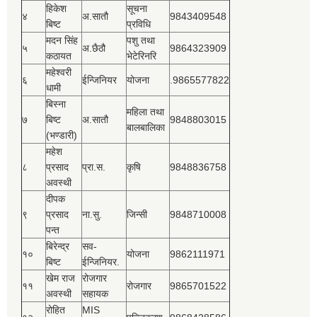
हिकेश
सूचना
४
अ.सातौ
9843409548
बिष्‍ट
प्रविधि
मदन सिंह
पशु तथा
५
अ.छैठौ
9864323909
कठायत
भेटेरिनरि
महेश्‍वरी
६
ईन्जिनियर
योजना
.9865577822
धामी
बिस्‍ना
महिला तथा
७
बिष्‍ट
अ.सातौ
9848803015
बालबालिका
(भण्डारी)
महेश
८
प्रसाद
प्रा.स.
कृषि
9848836758
अवस्थी
दीपक
९
प्रसाद
ना.सु.
जिन्सी
9848710008
पन्त
बिरेन्द्र
सव-
१०
योजना
9862111971
बिष्‍ट
ईन्जिनियर.
खेम राज
रोजगार
११
रोजगार
9865701522
अवस्थी
सहायक
रोहित
MIS