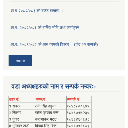
आ.व.२०८२/०८३ को बजेट बक्तव्य ।
आ.व. २०८२/०८३ को बार्षिक नीति तथा कार्यक्रम ।
आ.व. २०८१/०८२ को आय व्ययको विवरण । (जेठ २२ सम्मको)
more
वडा अध्यक्षहरुको नाम र सम्पर्क नम्वरः-
वडा नं.
नामथर
सम्पर्क नं.
१ सकार
तर्क सिंह ठगुन्‍ना
९८४८८००६५५
२ सिलंगा
महेश प्रसाद पन्त
९८४८७१७२३०
३ गुजर
करुणाकर भट्ट
९८६६४६०६७८
४ भुमेश्‍वर ठाडँ
दिपक सिंह बिष्‍ट
९८४९७१६८७९