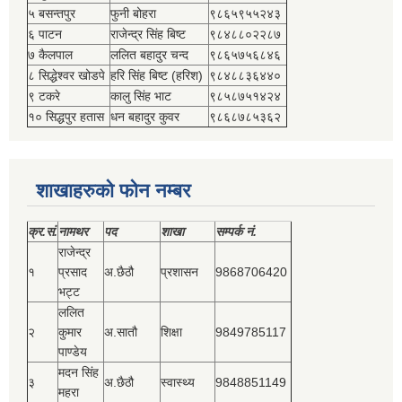
५ बसन्तपुर
फुनी बोहरा
९८६५९५५२४३
६ पाटन
राजेन्द्र सिंह बिष्‍ट
९८४८८०२२८७
७ कैलपाल
ललित बहादुर चन्द
९८६५७५६८४६
८ सिद्धेश्‍वर खोडपे
हरि सिंह बिष्‍ट (हरिश)
९८४८८३६४४०
९ टकरे
कालु सिंह भाट
९८५८७५१४२४
१० सिद्धपुर हतास
धन बहादुर कुवर
९८६८७८५३६२
शाखाहरुको फोन नम्बर
क्र.सं.
नामथर
पद
शाखा
सम्‍पर्क नं.
राजेन्द्र
१
प्रसाद
अ.छैठौ
प्रशासन
9868706420
भट्ट
ललित
२
कुमार
अ.सातौ
शिक्षा
9849785117
पाण्डेय
मदन सिंह
३
अ.छैठौ
स्वास्थ्य
9848851149
महरा