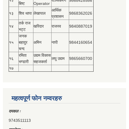
१२
पञ्‍जिकरण
9868428586
बिष्‍ट
Operator
आर्थिक
१३
शिव थापा
लेखापाल
9868362026
प्रशासन
तर्क राज
१४
खरिदार
राजस्‍व
9840887019
भट्ट
जनक
१५
बहादुर
अमिन
नापी
9844160654
चन्द
रमिता
उद्यम विकास
१६
लघु उद्यम
9865660700
भण्डारी
सहजकर्ता
१७
महत्वपूर्ण फोन नम्वरहरु
दमकल ः
9743511113