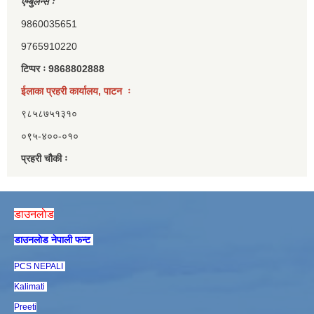
एम्बुलेन्स ः
9860035651
9765910220
टिप्पर ः 9868802888
ईलाका प्रहरी कार्यालय, पाटन ः
९८५८७५१३१०
०९५-४००-०१०
प्रहरी चौकी ः
डाउनलाेड
डाउनलाेड नेपाली फन्ट
PCS NEPALI
Kalimati
Preeti