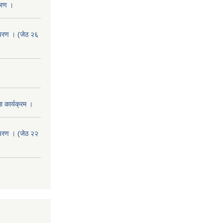
वरण ।
वरण । (जेठ २६
 कार्यक्रम ।
वरण । (जेठ २२