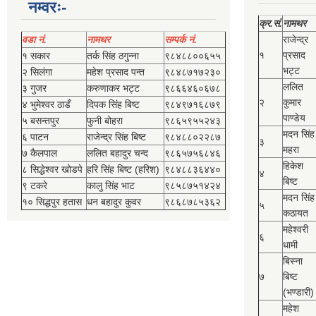
नम्वरः-
क्र.सं.
नामथर
वडा नं.
नामथर
सम्पर्क नं.
राजेन्द्र
१
प्रसाद
१ सकार
तर्क सिंह ठगुन्‍ना
९८४८८००६५५
भट्ट
२ सिलंगा
महेश प्रसाद पन्त
९८४८७१७२३०
ललित
३ गुजर
करुणाकर भट्ट
९८६६४६०६७८
२
कुमार
४ भुमेश्‍वर ठाडँ
दिपक सिंह बिष्‍ट
९८४९७१६८७९
पाण्डेय
५ बसन्तपुर
फुनी बोहरा
९८६५९५५२४३
मदन सिंह
६ पाटन
राजेन्द्र सिंह बिष्‍ट
९८४८८०२२८७
३
महरा
७ कैलपाल
ललित बहादुर चन्द
९८६५७५६८४६
हिकेश
८ सिद्धेश्‍वर खोडपे
हरि सिंह बिष्‍ट (हरिश)
९८४८८३६४४०
४
बिष्‍ट
९ टकरे
कालु सिंह भाट
९८५८७५१४२४
मदन सिंह
१० सिद्धपुर हतास
धन बहादुर कुवर
९८६८७८५३६२
५
कठायत
महेश्‍वरी
६
धामी
बिस्‍ना
७
बिष्‍ट
(भण्डारी)
महेश