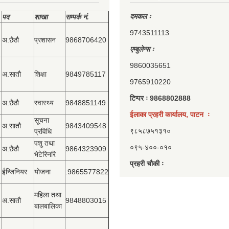
दमकल ः
पद
शाखा
सम्‍पर्क नं.
9743511113
अ.छैठौ
प्रशासन
9868706420
एम्बुलेन्स ः
9860035651
अ.सातौ
शिक्षा
9849785117
9765910220
टिप्पर ः 9868802888
अ.छैठौ
स्वास्थ्य
9848851149
ईलाका प्रहरी कार्यालय, पाटन ः
सूचना
अ.सातौ
9843409548
९८५८७५१३१०
प्रविधि
पशु तथा
०९५-४००-०१०
अ.छैठौ
9864323909
भेटेरिनरि
प्रहरी चौकी ः
ईन्जिनियर
योजना
.9865577822
महिला तथा
अ.सातौ
9848803015
बालबालिका