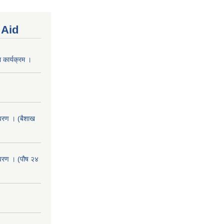
 Aid
 कार्यक्रम ।
वरण । (बैशाख
वरण । (पौष २४