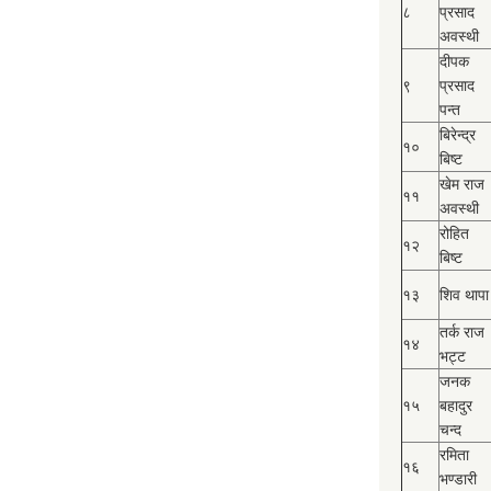
८
प्रसाद
अवस्थी
दीपक
९
प्रसाद
पन्त
बिरेन्द्र
१०
बिष्‍ट
खेम राज
११
अवस्थी
रोहित
१२
बिष्‍ट
१३
शिव थापा
तर्क राज
१४
भट्ट
जनक
१५
बहादुर
चन्द
रमिता
१६
भण्डारी