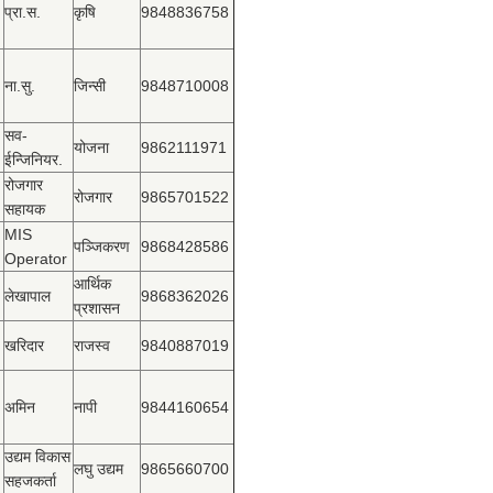
प्रा.स.
कृषि
9848836758
ना.सु.
जिन्सी
9848710008
सव-
योजना
9862111971
ईन्जिनियर.
रोजगार
रोजगार
9865701522
सहायक
MIS
पञ्‍जिकरण
9868428586
Operator
आर्थिक
लेखापाल
9868362026
प्रशासन
खरिदार
राजस्‍व
9840887019
अमिन
नापी
9844160654
उद्यम विकास
लघु उद्यम
9865660700
सहजकर्ता