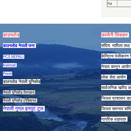
१७
डाउनलाेड
उपयाेगी लिंकहरु
संघिय मामिला तथा 
डाउनलाेड नेपाली फन्ट
केन्द्रिय पंजीकरण
PCS NEPALI
Kalimati
नेपाल कानुन आयाे
Preeti
लाेक सेवा आयाेग
डाउनलाेड नेपाली युनिकाेड
सार्वजनिक खरिद क
नेपाली युनिकाेड राेमनाइज
जिल्ला प्रशासन कार
नेपाली युनिकाेड ट्रेडिसनल
नेपाली गुगल इनपुट टुल
जिल्ला समन्वय समि
नागरिक वडापत्र