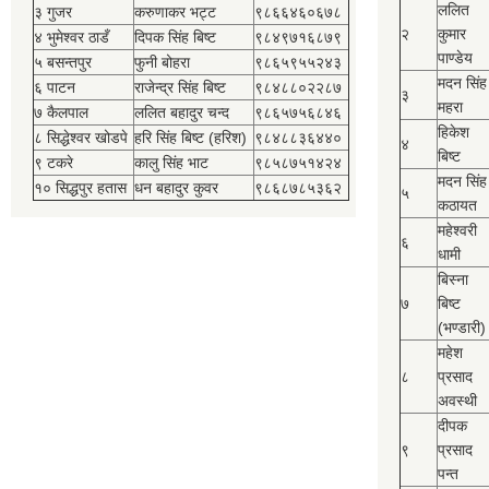
ललित
३ गुजर
करुणाकर भट्ट
९८६६४६०६७८
२
कुमार
४ भुमेश्‍वर ठाडँ
दिपक सिंह बिष्‍ट
९८४९७१६८७९
पाण्डेय
५ बसन्तपुर
फुनी बोहरा
९८६५९५५२४३
मदन सिंह
६ पाटन
राजेन्द्र सिंह बिष्‍ट
९८४८८०२२८७
३
महरा
७ कैलपाल
ललित बहादुर चन्द
९८६५७५६८४६
हिकेश
८ सिद्धेश्‍वर खोडपे
हरि सिंह बिष्‍ट (हरिश)
९८४८८३६४४०
४
बिष्‍ट
९ टकरे
कालु सिंह भाट
९८५८७५१४२४
मदन सिंह
१० सिद्धपुर हतास
धन बहादुर कुवर
९८६८७८५३६२
५
कठायत
महेश्‍वरी
६
धामी
बिस्‍ना
७
बिष्‍ट
(भण्डारी)
महेश
८
प्रसाद
अवस्थी
दीपक
९
प्रसाद
पन्त