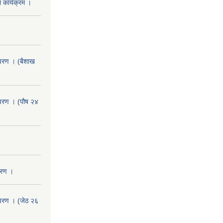
 कार्यक्रम ।
वरण । (बैशाख
वरण । (पौष २४
वरण ।
वरण । (जेठ २६