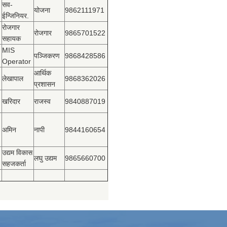
सव-
योजना
9862111971
ईन्जिनियर.
रोजगार
रोजगार
9865701522
सहायक
MIS
पञ्‍जिकरण
9868428586
Operator
आर्थिक
लेखापाल
9868362026
प्रशासन
खरिदार
राजस्‍व
9840887019
अमिन
नापी
9844160654
उद्यम विकास
लघु उद्यम
9865660700
सहजकर्ता