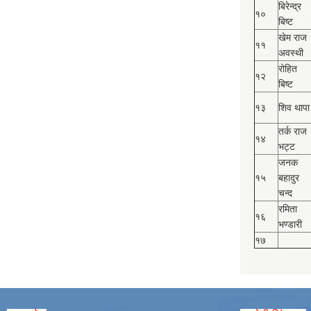
बिरेन्द्र
१०
बिष्‍ट
खेम राज
११
अवस्थी
रोहित
१२
बिष्‍ट
१३
शिव थापा
तर्क राज
१४
भट्ट
जनक
१५
बहादुर
चन्द
रमिता
१६
भण्डारी
१७