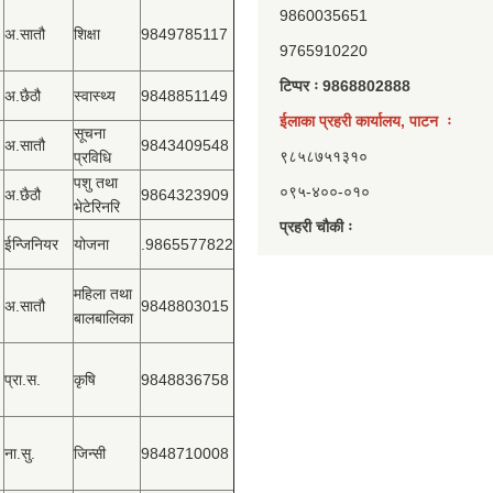
9860035651
अ.सातौ
शिक्षा
9849785117
9765910220
टिप्पर ः 9868802888
अ.छैठौ
स्वास्थ्य
9848851149
ईलाका प्रहरी कार्यालय, पाटन ः
सूचना
अ.सातौ
9843409548
९८५८७५१३१०
प्रविधि
पशु तथा
०९५-४००-०१०
अ.छैठौ
9864323909
भेटेरिनरि
प्रहरी चौकी ः
ईन्जिनियर
योजना
.9865577822
महिला तथा
अ.सातौ
9848803015
बालबालिका
प्रा.स.
कृषि
9848836758
ना.सु.
जिन्सी
9848710008