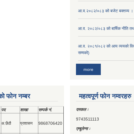
आ.व.२०८२/०८३ को बजेट बक्तव्य ।
आ.व. २०८२/०८३ को बार्षिक नीति तथा
आ.व. २०८१/०८२ को आय व्ययको वि
सम्मको)
more
को फोन नम्बर
महत्वपूर्ण फोन नम्वरहरु
दमकल ः
पद
शाखा
सम्‍पर्क नं.
9743511113
अ.छैठौ
प्रशासन
9868706420
एम्बुलेन्स ः