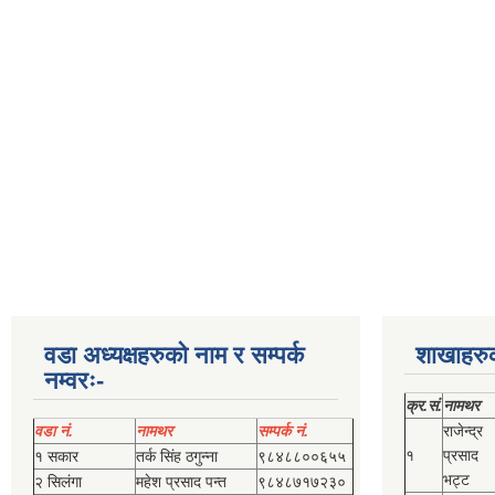
वडा अध्यक्षहरुको नाम र सम्पर्क
शाखाहरु
नम्वरः-
क्र.सं.
नामथर
वडा नं.
नामथर
सम्पर्क नं.
राजेन्द्र
१
प्रसाद
१ सकार
तर्क सिंह ठगुन्‍ना
९८४८८००६५५
भट्ट
२ सिलंगा
महेश प्रसाद पन्त
९८४८७१७२३०