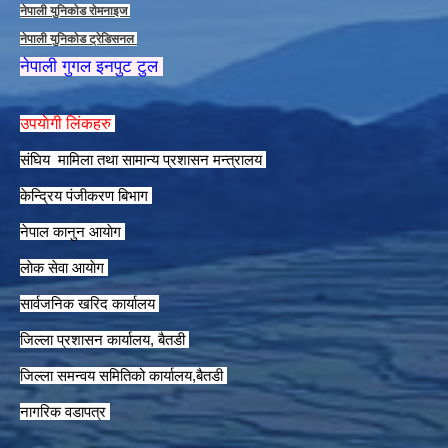
नेपाली युनिकाेड राेमनाइज
नेपाली युनिकाेड ट्रेडिसनल
नेपाली गुगल इनपुट टुल
उपयाेगी लिंकहरु
संघिय मामिला तथा सामान्य प्रशासन मन्त्रालय
केन्द्रिय पंजीकरण बिभाग
नेपाल कानुन आयाेग
लाेक सेवा आयाेग
सार्वजनिक खरिद कार्यालय
जिल्ला प्रशासन कार्यालय, बैतडी
जिल्ला समन्वय समितिको कार्यालय,बैतडी
नागरिक वडापत्र