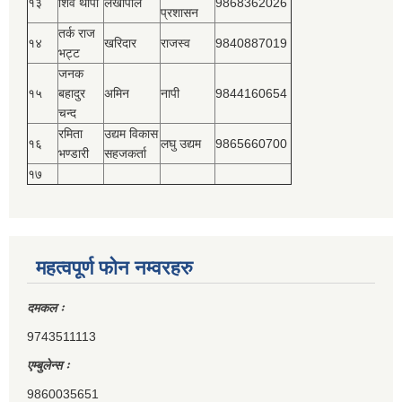
१३
शिव थापा
लेखापाल
9868362026
प्रशासन
तर्क राज
१४
खरिदार
राजस्‍व
9840887019
भट्ट
जनक
१५
बहादुर
अमिन
नापी
9844160654
चन्द
रमिता
उद्यम विकास
१६
लघु उद्यम
9865660700
भण्डारी
सहजकर्ता
१७
महत्वपूर्ण फोन नम्वरहरु
दमकल ः
9743511113
एम्बुलेन्स ः
9860035651