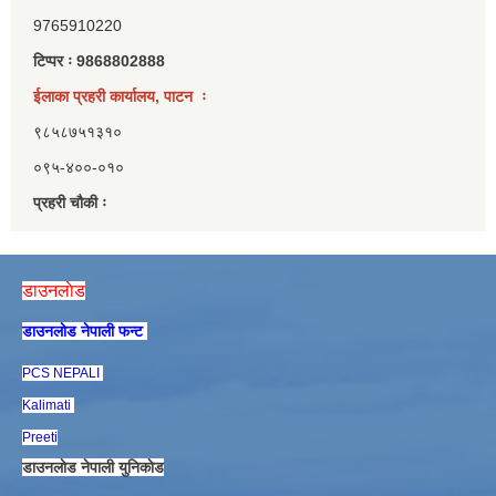
9765910220
टिप्पर ः 9868802888
ईलाका प्रहरी कार्यालय, पाटन ः
९८५८७५१३१०
०९५-४००-०१०
प्रहरी चौकी ः
डाउनलाेड
डाउनलाेड नेपाली फन्ट
PCS NEPALI
Kalimati
Preeti
डाउनलाेड नेपाली युनिकाेड