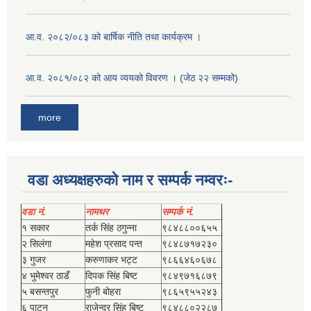
आ.व. २०८२/०८३ को बार्षिक नीति तथा कार्यक्रम ।
आ.व. २०८१/०८२ को आय व्ययको विवरण । (जेठ २२ सम्मको)
more
वडा अध्यक्षहरुको नाम र सम्पर्क नम्वरः-
वडा नं.
नामथर
सम्पर्क नं.
१ सकार
तर्क सिंह ठगुन्‍ना
९८४८८००६५५
२ सिलंगा
महेश प्रसाद पन्त
९८४८७१७२३०
३ गुजर
करुणाकर भट्ट
९८६६४६०६७८
४ भुमेश्‍वर ठाडँ
दिपक सिंह बिष्‍ट
९८४९७१६८७९
५ बसन्तपुर
फुनी बोहरा
९८६५९५५२४३
६ पाटन
राजेन्द्र सिंह बिष्‍ट
९८४८८०२२८७