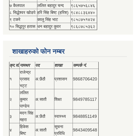
७ कैलपाल
ललित बहादुर चन्द
९८६५७५६८४६
८ सिद्धेश्‍वर खोडपे
हरि सिंह बिष्‍ट (हरिश)
९८४८८३६४४०
९ टकरे
कालु सिंह भाट
९८५८७५१४२४
१० सिद्धपुर हतास
धन बहादुर कुवर
९८६८७८५३६२
शाखाहरुको फोन नम्बर
क्र.सं.
नामथर
पद
शाखा
सम्‍पर्क नं.
राजेन्द्र
१
प्रसाद
अ.छैठौ
प्रशासन
9868706420
भट्ट
ललित
२
कुमार
अ.सातौ
शिक्षा
9849785117
पाण्डेय
मदन सिंह
३
अ.छैठौ
स्वास्थ्य
9848851149
महरा
हिकेश
सूचना
४
अ.सातौ
9843409548
बिष्‍ट
प्रविधि