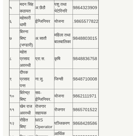
मदन सिंह
पशु तथा
५
अ.छैठौ
9864323909
कठायत
भेटेरिनरि
महेश्‍वरी
६
ईन्जिनियर
योजना
.9865577822
धामी
बिस्‍ना
महिला तथा
७
बिष्‍ट
अ.सातौ
9848803015
बालबालिका
(भण्डारी)
महेश
८
प्रसाद
प्रा.स.
कृषि
9848836758
अवस्थी
दीपक
९
प्रसाद
ना.सु.
जिन्सी
9848710008
पन्त
बिरेन्द्र
सव-
१०
योजना
9862111971
बिष्‍ट
ईन्जिनियर.
खेम राज
रोजगार
११
रोजगार
9865701522
अवस्थी
सहायक
रोहित
MIS
१२
पञ्‍जिकरण
9868428586
बिष्‍ट
Operator
आर्थिक