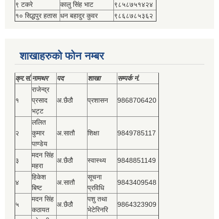
९ टकरे
कालु सिंह भाट
९८५८७५१४२४
१० सिद्धपुर हतास
धन बहादुर कुवर
९८६८७८५३६२
शाखाहरुको फोन नम्बर
क्र.सं.
नामथर
पद
शाखा
सम्‍पर्क नं.
राजेन्द्र
१
प्रसाद
अ.छैठौ
प्रशासन
9868706420
भट्ट
ललित
२
कुमार
अ.सातौ
शिक्षा
9849785117
पाण्डेय
मदन सिंह
३
अ.छैठौ
स्वास्थ्य
9848851149
महरा
हिकेश
सूचना
४
अ.सातौ
9843409548
बिष्‍ट
प्रविधि
मदन सिंह
पशु तथा
५
अ.छैठौ
9864323909
कठायत
भेटेरिनरि