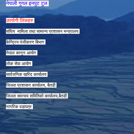
नेपाली गुगल इनपुट टुल
उपयाेगी लिंकहरु
संघिय मामिला तथा सामान्य प्रशासन मन्त्रालय
केन्द्रिय पंजीकरण बिभाग
नेपाल कानुन आयाेग
लाेक सेवा आयाेग
सार्वजनिक खरिद कार्यालय
जिल्ला प्रशासन कार्यालय, बैतडी
जिल्ला समन्वय समितिको कार्यालय,बैतडी
नागरिक वडापत्र