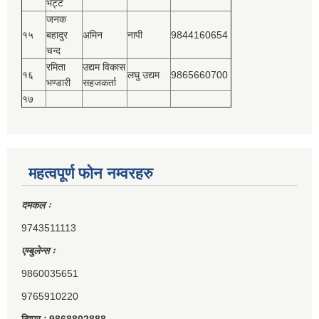
भट्ट
जनक
१५
बहादुर
अमिन
नापी
9844160654
चन्द
रमिता
उद्यम विकास
१६
लघु उद्यम
9865660700
भण्डारी
सहजकर्ता
१७
महत्वपूर्ण फोन नम्वरहरु
दमकल ः
9743511113
एम्बुलेन्स ः
9860035651
9765910220
टिप्पर ः 9868802888