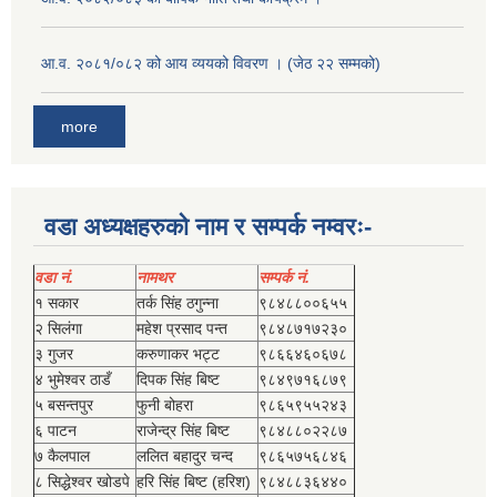
आ.व. २०८१/०८२ को आय व्ययको विवरण । (जेठ २२ सम्मको)
more
वडा अध्यक्षहरुको नाम र सम्पर्क नम्वरः-
वडा नं.
नामथर
सम्पर्क नं.
१ सकार
तर्क सिंह ठगुन्‍ना
९८४८८००६५५
२ सिलंगा
महेश प्रसाद पन्त
९८४८७१७२३०
३ गुजर
करुणाकर भट्ट
९८६६४६०६७८
४ भुमेश्‍वर ठाडँ
दिपक सिंह बिष्‍ट
९८४९७१६८७९
५ बसन्तपुर
फुनी बोहरा
९८६५९५५२४३
६ पाटन
राजेन्द्र सिंह बिष्‍ट
९८४८८०२२८७
७ कैलपाल
ललित बहादुर चन्द
९८६५७५६८४६
८ सिद्धेश्‍वर खोडपे
हरि सिंह बिष्‍ट (हरिश)
९८४८८३६४४०