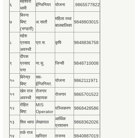
महेश्‍वरी
६
ईन्जिनियर
योजना
.9865577822
धामी
बिस्‍ना
महिला तथा
७
बिष्‍ट
अ.सातौ
9848803015
बालबालिका
(भण्डारी)
महेश
८
प्रसाद
प्रा.स.
कृषि
9848836758
अवस्थी
दीपक
९
प्रसाद
ना.सु.
जिन्सी
9848710008
पन्त
बिरेन्द्र
सव-
१०
योजना
9862111971
बिष्‍ट
ईन्जिनियर.
खेम राज
रोजगार
११
रोजगार
9865701522
अवस्थी
सहायक
रोहित
MIS
१२
पञ्‍जिकरण
9868428586
बिष्‍ट
Operator
आर्थिक
१३
शिव थापा
लेखापाल
9868362026
प्रशासन
तर्क राज
१४
खरिदार
राजस्‍व
9840887019