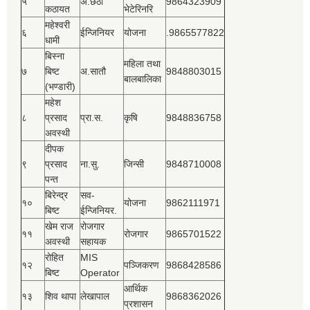
५
अ.छैठौ
9864323909
कठायत
भेटेरिनरि
महेश्‍वरी
६
ईन्जिनियर
योजना
.9865577822
धामी
बिस्‍ना
महिला तथा
७
बिष्‍ट
अ.सातौ
9848803015
बालबालिका
(भण्डारी)
महेश
८
प्रसाद
प्रा.स.
कृषि
9848836758
अवस्थी
दीपक
९
प्रसाद
ना.सु.
जिन्सी
9848710008
पन्त
बिरेन्द्र
सव-
१०
योजना
9862111971
बिष्‍ट
ईन्जिनियर.
खेम राज
रोजगार
११
रोजगार
9865701522
अवस्थी
सहायक
रोहित
MIS
१२
पञ्‍जिकरण
9868428586
बिष्‍ट
Operator
आर्थिक
१३
शिव थापा
लेखापाल
9868362026
प्रशासन