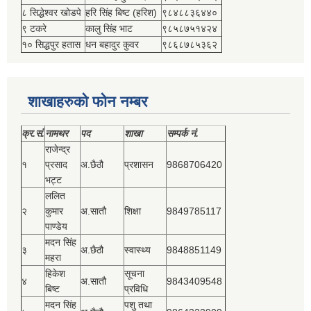
८ सिद्धेश्‍वर खोडपे
हरि सिंह बिष्‍ट (हरिश)
९८४८८३६४४०
९ टकरे
कालु सिंह भाट
९८५८७५१४२४
१० सिद्धपुर हतास
धन बहादुर कुवर
९८६८७८५३६२
शाखाहरुको फोन नम्बर
क्र.सं.
नामथर
पद
शाखा
सम्‍पर्क नं.
राजेन्द्र
१
प्रसाद
अ.छैठौ
प्रशासन
9868706420
भट्ट
ललित
२
कुमार
अ.सातौ
शिक्षा
9849785117
पाण्डेय
मदन सिंह
३
अ.छैठौ
स्वास्थ्य
9848851149
महरा
हिकेश
सूचना
४
अ.सातौ
9843409548
बिष्‍ट
प्रविधि
मदन सिंह
पशु तथा