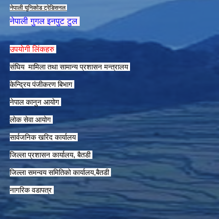
नेपाली युनिकाेड ट्रेडिसनल
नेपाली गुगल इनपुट टुल
उपयाेगी लिंकहरु
संघिय मामिला तथा सामान्य प्रशासन मन्त्रालय
केन्द्रिय पंजीकरण बिभाग
नेपाल कानुन आयाेग
लाेक सेवा आयाेग
सार्वजनिक खरिद कार्यालय
जिल्ला प्रशासन कार्यालय, बैतडी
जिल्ला समन्वय समितिको कार्यालय,बैतडी
नागरिक वडापत्र