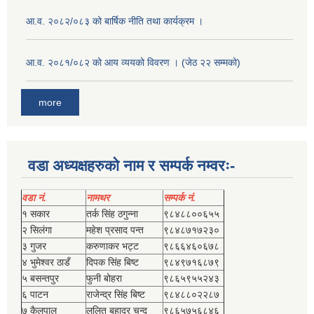
आ.व. २०८२/०८३ को बार्षिक नीति तथा कार्यक्रम ।
आ.व. २०८१/०८२ को आय व्ययको विवरण । (जेठ २२ सम्मको)
more
वडा अध्यक्षहरुको नाम र सम्पर्क नम्वरः-
वडा नं.
नामथर
सम्पर्क नं.
१ सकार
तर्क सिंह ठगुन्‍ना
९८४८८००६५५
२ सिलंगा
महेश प्रसाद पन्त
९८४८७१७२३०
३ गुजर
करुणाकर भट्ट
९८६६४६०६७८
४ भुमेश्‍वर ठाडँ
दिपक सिंह बिष्‍ट
९८४९७१६८७९
५ बसन्तपुर
फुनी बोहरा
९८६५९५५२४३
६ पाटन
राजेन्द्र सिंह बिष्‍ट
९८४८८०२२८७
७ कैलपाल
ललित बहादुर चन्द
९८६५७५६८४६