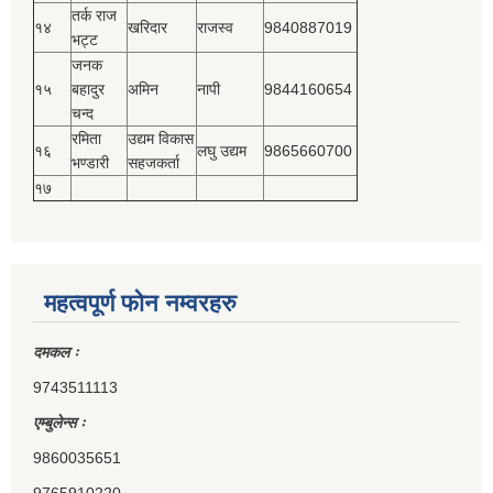
तर्क राज
१४
खरिदार
राजस्‍व
9840887019
भट्ट
जनक
१५
बहादुर
अमिन
नापी
9844160654
चन्द
रमिता
उद्यम विकास
१६
लघु उद्यम
9865660700
भण्डारी
सहजकर्ता
१७
महत्वपूर्ण फोन नम्वरहरु
दमकल ः
9743511113
एम्बुलेन्स ः
9860035651
9765910220