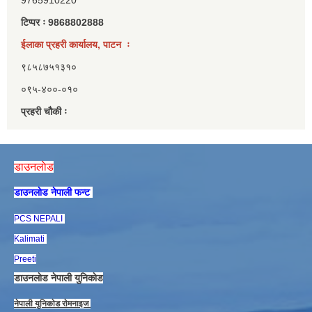
टिप्पर ः 9868802888
ईलाका प्रहरी कार्यालय, पाटन ः
९८५८७५१३१०
०९५-४००-०१०
प्रहरी चौकी ः
डाउनलाेड
डाउनलाेड नेपाली फन्ट
PCS NEPALI
Kalimati
Preeti
डाउनलाेड नेपाली युनिकाेड
नेपाली युनिकाेड राेमनाइज