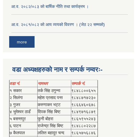
आ.व. २०८२/०८३ को बार्षिक नीति तथा कार्यक्रम ।
आ.व. २०८१/०८२ को आय व्ययको विवरण । (जेठ २२ सम्मको)
more
वडा अध्यक्षहरुको नाम र सम्पर्क नम्वरः-
वडा नं.
नामथर
सम्पर्क नं.
१ सकार
तर्क सिंह ठगुन्‍ना
९८४८८००६५५
२ सिलंगा
महेश प्रसाद पन्त
९८४८७१७२३०
३ गुजर
करुणाकर भट्ट
९८६६४६०६७८
४ भुमेश्‍वर ठाडँ
दिपक सिंह बिष्‍ट
९८४९७१६८७९
५ बसन्तपुर
फुनी बोहरा
९८६५९५५२४३
६ पाटन
राजेन्द्र सिंह बिष्‍ट
९८४८८०२२८७
७ कैलपाल
ललित बहादुर चन्द
९८६५७५६८४६