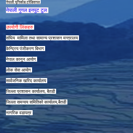
नेपाली युनिकाेड ट्रेडिसनल
नेपाली गुगल इनपुट टुल
उपयाेगी लिंकहरु
संघिय मामिला तथा सामान्य प्रशासन मन्त्रालय
केन्द्रिय पंजीकरण बिभाग
नेपाल कानुन आयाेग
लाेक सेवा आयाेग
सार्वजनिक खरिद कार्यालय
जिल्ला प्रशासन कार्यालय, बैतडी
जिल्ला समन्वय समितिको कार्यालय,बैतडी
नागरिक वडापत्र