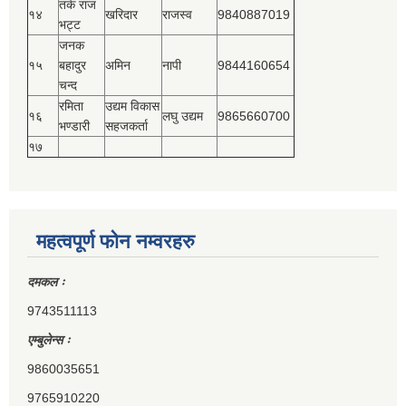
तर्क राज
१४
खरिदार
राजस्‍व
9840887019
भट्ट
जनक
१५
बहादुर
अमिन
नापी
9844160654
चन्द
रमिता
उद्यम विकास
१६
लघु उद्यम
9865660700
भण्डारी
सहजकर्ता
१७
महत्वपूर्ण फोन नम्वरहरु
दमकल ः
9743511113
एम्बुलेन्स ः
9860035651
9765910220