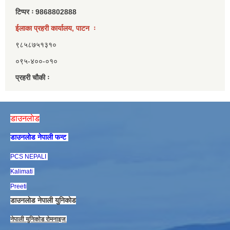
टिप्पर ः 9868802888
ईलाका प्रहरी कार्यालय, पाटन ः
९८५८७५१३१०
०९५-४००-०१०
प्रहरी चौकी ः
डाउनलाेड
डाउनलाेड नेपाली फन्ट
PCS NEPALI
Kalimati
Preeti
डाउनलाेड नेपाली युनिकाेड
नेपाली युनिकाेड राेमनाइज