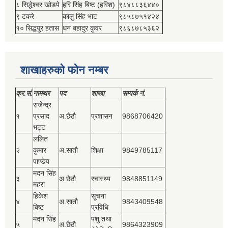
८ सिद्धेश्‍वर खोडपे
हरि सिंह बिष्‍ट (हरिश)
९८४८८३६४४०
९ टकरे
कालु सिंह भाट
९८५८७५१४२४
१० सिद्धपुर हतास
धन बहादुर कुवर
९८६८७८५३६२
शाखाहरुको फोन नम्बर
क्र.सं.
नामथर
पद
शाखा
सम्‍पर्क नं.
राजेन्द्र
१
प्रसाद
अ.छैठौ
प्रशासन
9868706420
भट्ट
ललित
२
कुमार
अ.सातौ
शिक्षा
9849785117
पाण्डेय
मदन सिंह
३
अ.छैठौ
स्वास्थ्य
9848851149
महरा
हिकेश
सूचना
४
अ.सातौ
9843409548
बिष्‍ट
प्रविधि
मदन सिंह
पशु तथा
५
अ.छैठौ
9864323909