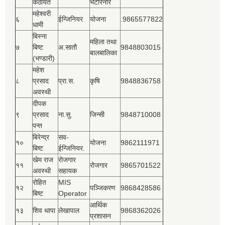
कठायत
भेटेरिनरि
महेश्‍वरी
६
ईन्जिनियर
योजना
.9865577822
धामी
बिस्‍ना
महिला तथा
७
बिष्‍ट
अ.सातौ
9848803015
बालबालिका
(भण्डारी)
महेश
८
प्रसाद
प्रा.स.
कृषि
9848836758
अवस्थी
दीपक
९
प्रसाद
ना.सु.
जिन्सी
9848710008
पन्त
बिरेन्द्र
सव-
१०
योजना
9862111971
बिष्‍ट
ईन्जिनियर.
खेम राज
रोजगार
११
रोजगार
9865701522
अवस्थी
सहायक
रोहित
MIS
१२
पञ्‍जिकरण
9868428586
बिष्‍ट
Operator
आर्थिक
१३
शिव थापा
लेखापाल
9868362026
प्रशासन