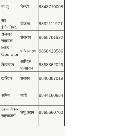
ना.सु.
जिन्सी
9848710008
सव-
योजना
9862111971
ईन्जिनियर.
रोजगार
रोजगार
9865701522
सहायक
MIS
पञ्‍जिकरण
9868428586
Operator
आर्थिक
लेखापाल
9868362026
प्रशासन
खरिदार
राजस्‍व
9840887019
अमिन
नापी
9844160654
उद्यम विकास
लघु उद्यम
9865660700
सहजकर्ता