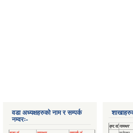
वडा अध्यक्षहरुको नाम र सम्पर्क
शाखाहरु
नम्वरः-
क्र.सं.
नामथर