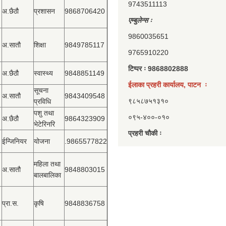
9743511113
अ.छैठौ
प्रशासन
9868706420
एम्बुलेन्स ः
9860035651
अ.सातौ
शिक्षा
9849785117
9765910220
टिप्पर ः 9868802888
अ.छैठौ
स्वास्थ्य
9848851149
ईलाका प्रहरी कार्यालय, पाटन ः
सूचना
अ.सातौ
9843409548
९८५८७५१३१०
प्रविधि
पशु तथा
०९५-४००-०१०
अ.छैठौ
9864323909
भेटेरिनरि
प्रहरी चौकी ः
ईन्जिनियर
योजना
.9865577822
महिला तथा
अ.सातौ
9848803015
बालबालिका
प्रा.स.
कृषि
9848836758