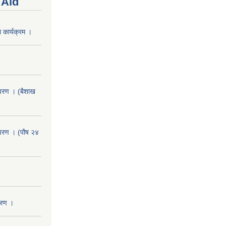
 Aid
 कार्यक्रम ।
वरण । (बैशाख
वरण । (पौष २४
वरण ।