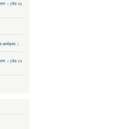
वरण । (जेठ २६
 कार्यक्रम ।
वरण । (जेठ २२