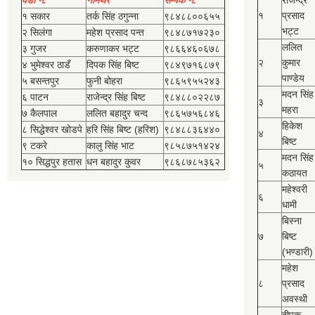
वडा नं.
नामथर
सम्पर्क नं.
राजेन्द्र
१
प्रसाद
१ सकार
तर्क सिंह ठगुन्‍ना
९८४८८००६५५
भट्ट
२ सिलंगा
महेश प्रसाद पन्त
९८४८७१७२३०
ललित
३ गुजर
करुणाकर भट्ट
९८६६४६०६७८
२
कुमार
४ भुमेश्‍वर ठाडँ
दिपक सिंह बिष्‍ट
९८४९७१६८७९
पाण्डेय
५ बसन्तपुर
फुनी बोहरा
९८६५९५५२४३
मदन सिंह
६ पाटन
राजेन्द्र सिंह बिष्‍ट
९८४८८०२२८७
३
महरा
७ कैलपाल
ललित बहादुर चन्द
९८६५७५६८४६
हिकेश
८ सिद्धेश्‍वर खोडपे
हरि सिंह बिष्‍ट (हरिश)
९८४८८३६४४०
४
बिष्‍ट
९ टकरे
कालु सिंह भाट
९८५८७५१४२४
मदन सिंह
१० सिद्धपुर हतास
धन बहादुर कुवर
९८६८७८५३६२
५
कठायत
महेश्‍वरी
६
धामी
बिस्‍ना
७
बिष्‍ट
(भण्डारी)
महेश
८
प्रसाद
अवस्थी