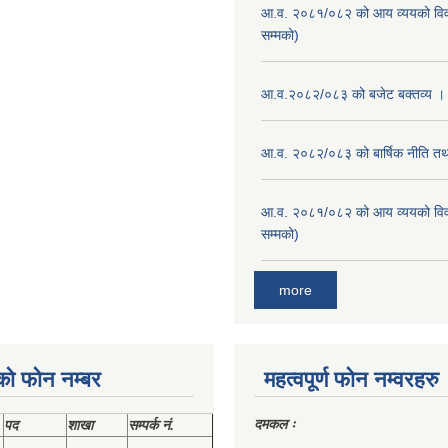
आ.व. २०८१/०८२ को आय व्ययको वि
सम्मको)
आ.व.२०८२/०८३ को बजेट बक्तव्य ।
आ.व. २०८२/०८३ को बार्षिक नीति तथा
आ.व. २०८१/०८२ को आय व्ययको वि
सम्मको)
more
को फोन नम्बर
महत्वपूर्ण फोन नम्वरहरु
दमकल ः
पद
शाखा
सम्‍पर्क नं.