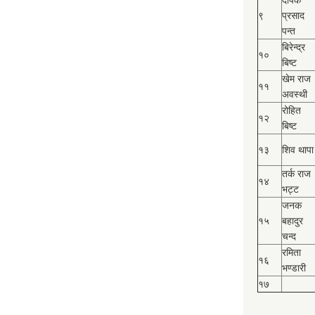
दीपक
९
प्रसाद
पन्त
बिरेन्द्र
१०
बिष्‍ट
खेम राज
११
अवस्थी
रोहित
१२
बिष्‍ट
१३
शिव थापा
तर्क राज
१४
भट्ट
जनक
१५
बहादुर
चन्द
रमिता
१६
भण्डारी
१७