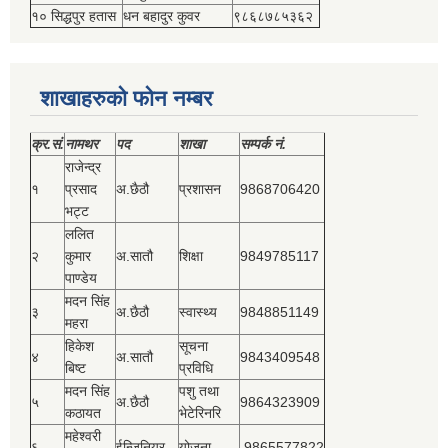
१० सिद्धपुर हतास
धन बहादुर कुवर
९८६८७८५३६२
शाखाहरुको फोन नम्बर
क्र.सं.
नामथर
पद
शाखा
सम्‍पर्क नं.
राजेन्द्र
१
प्रसाद
अ.छैठौ
प्रशासन
9868706420
भट्ट
ललित
२
कुमार
अ.सातौ
शिक्षा
9849785117
पाण्डेय
मदन सिंह
३
अ.छैठौ
स्वास्थ्य
9848851149
महरा
हिकेश
सूचना
४
अ.सातौ
9843409548
बिष्‍ट
प्रविधि
मदन सिंह
पशु तथा
५
अ.छैठौ
9864323909
कठायत
भेटेरिनरि
महेश्‍वरी
६
ईन्जिनियर
योजना
.9865577822