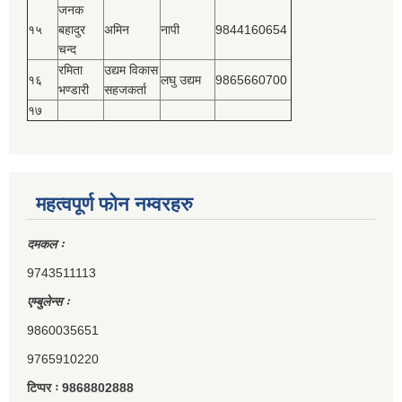
जनक
१५
बहादुर
अमिन
नापी
9844160654
चन्द
रमिता
उद्यम विकास
१६
लघु उद्यम
9865660700
भण्डारी
सहजकर्ता
१७
महत्वपूर्ण फोन नम्वरहरु
दमकल ः
9743511113
एम्बुलेन्स ः
9860035651
9765910220
टिप्पर ः 9868802888