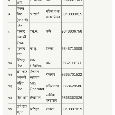
धामी
बिस्‍ना
महिला तथा
७
बिष्‍ट
अ.सातौ
9848803015
बालबालिका
(भण्डारी)
महेश
८
प्रसाद
प्रा.स.
कृषि
9848836758
अवस्थी
दीपक
९
प्रसाद
ना.सु.
जिन्सी
9848710008
पन्त
बिरेन्द्र
सव-
१०
योजना
9862111971
बिष्‍ट
ईन्जिनियर.
खेम राज
रोजगार
११
रोजगार
9865701522
अवस्थी
सहायक
रोहित
MIS
१२
पञ्‍जिकरण
9868428586
बिष्‍ट
Operator
आर्थिक
१३
शिव थापा
लेखापाल
9868362026
प्रशासन
तर्क राज
१४
खरिदार
राजस्‍व
9840887019
भट्ट