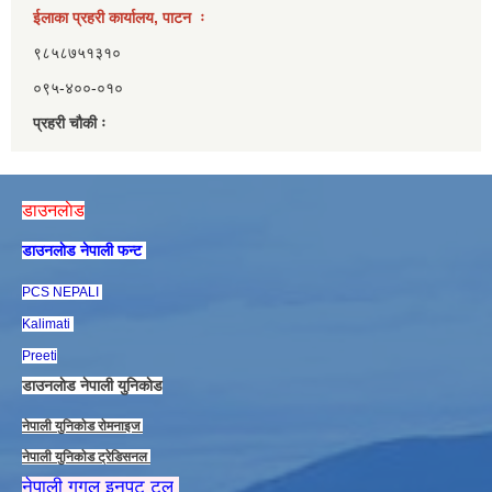
ईलाका प्रहरी कार्यालय, पाटन ः
९८५८७५१३१०
०९५-४००-०१०
प्रहरी चौकी ः
डाउनलाेड
डाउनलाेड नेपाली फन्ट
PCS NEPALI
Kalimati
Preeti
डाउनलाेड नेपाली युनिकाेड
नेपाली युनिकाेड राेमनाइज
नेपाली युनिकाेड ट्रेडिसनल
नेपाली गुगल इनपुट टुल