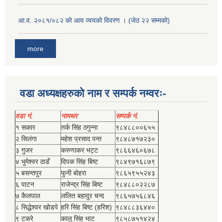
आ.व. २०८१/०८२ को आय व्ययको विवरण । (जेठ २२ सम्मको)
more
वडा अध्यक्षहरुको नाम र सम्पर्क नम्वरः-
वडा नं.
नामथर
सम्पर्क नं.
१ सकार
तर्क सिंह ठगुन्‍ना
९८४८८००६५५
२ सिलंगा
महेश प्रसाद पन्त
९८४८७१७२३०
३ गुजर
करुणाकर भट्ट
९८६६४६०६७८
४ भुमेश्‍वर ठाडँ
दिपक सिंह बिष्‍ट
९८४९७१६८७९
५ बसन्तपुर
फुनी बोहरा
९८६५९५५२४३
६ पाटन
राजेन्द्र सिंह बिष्‍ट
९८४८८०२२८७
७ कैलपाल
ललित बहादुर चन्द
९८६५७५६८४६
८ सिद्धेश्‍वर खोडपे
हरि सिंह बिष्‍ट (हरिश)
९८४८८३६४४०
९ टकरे
कालु सिंह भाट
९८५८७५१४२४