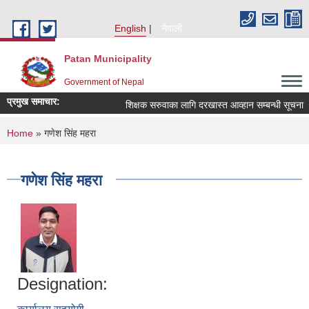
Skip to main content
English
नेपाली
Patan Municipality
Government of Nepal
प्रमुख समाचार:
शिक्षक सरुवाका लागि दरखास्त आव्हान सम्बन्धी सूचना ।
You are here
Home
» गणेश सिंह महरा
गणेश सिंह महरा
Designation: