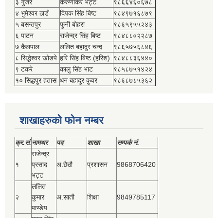
३ गुजर
करुणाकर भट्ट
९८६६४६०६७८
४ भुमेश्‍वर ठाडँ
दिपक सिंह बिष्‍ट
९८४९७१६८७९
५ बसन्तपुर
फुनी बोहरा
९८६५९५५२४३
६ पाटन
राजेन्द्र सिंह बिष्‍ट
९८४८८०२२८७
७ कैलपाल
ललित बहादुर चन्द
९८६५७५६८४६
८ सिद्धेश्‍वर खोडपे
हरि सिंह बिष्‍ट (हरिश)
९८४८८३६४४०
९ टकरे
कालु सिंह भाट
९८५८७५१४२४
१० सिद्धपुर हतास
धन बहादुर कुवर
९८६८७८५३६२
शाखाहरुको फोन नम्बर
क्र.सं.
नामथर
पद
शाखा
सम्‍पर्क नं.
राजेन्द्र
१
प्रसाद
अ.छैठौ
प्रशासन
9868706420
भट्ट
ललित
२
कुमार
अ.सातौ
शिक्षा
9849785117
पाण्डेय