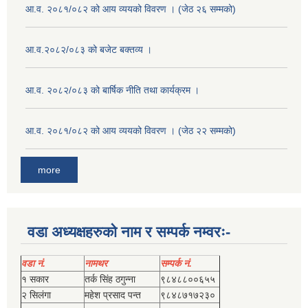
आ.व. २०८१/०८२ को आय व्ययको विवरण । (जेठ २६ सम्मको)
आ.व.२०८२/०८३ को बजेट बक्तव्य ।
आ.व. २०८२/०८३ को बार्षिक नीति तथा कार्यक्रम ।
आ.व. २०८१/०८२ को आय व्ययको विवरण । (जेठ २२ सम्मको)
more
वडा अध्यक्षहरुको नाम र सम्पर्क नम्वरः-
वडा नं.
नामथर
सम्पर्क नं.
१ सकार
तर्क सिंह ठगुन्‍ना
९८४८८००६५५
२ सिलंगा
महेश प्रसाद पन्त
९८४८७१७२३०