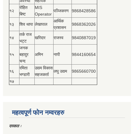
अवस्थी
सहायक
रोहित
MIS
१२
पञ्‍जिकरण
9868428586
बिष्‍ट
Operator
आर्थिक
१३
शिव थापा
लेखापाल
9868362026
प्रशासन
तर्क राज
१४
खरिदार
राजस्‍व
9840887019
भट्ट
जनक
१५
बहादुर
अमिन
नापी
9844160654
चन्द
रमिता
उद्यम विकास
१६
लघु उद्यम
9865660700
भण्डारी
सहजकर्ता
१७
महत्वपूर्ण फोन नम्वरहरु
दमकल ः