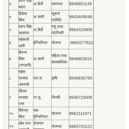
मदन सिंह
३
अ.छैठौ
स्वास्थ्य
9848851149
महरा
हिकेश
सूचना
४
अ.सातौ
9843409548
बिष्‍ट
प्रविधि
मदन सिंह
पशु तथा
५
अ.छैठौ
9864323909
कठायत
भेटेरिनरि
महेश्‍वरी
६
ईन्जिनियर
योजना
.9865577822
धामी
बिस्‍ना
महिला तथा
७
बिष्‍ट
अ.सातौ
9848803015
बालबालिका
(भण्डारी)
महेश
८
प्रसाद
प्रा.स.
कृषि
9848836758
अवस्थी
दीपक
९
प्रसाद
ना.सु.
जिन्सी
9848710008
पन्त
बिरेन्द्र
सव-
१०
योजना
9862111971
बिष्‍ट
ईन्जिनियर.
खेम राज
रोजगार
११
रोजगार
9865701522