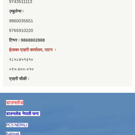
9743511113
एम्बुलेन्स ः
9860035651
9765910220
टिप्पर ः 9868802888
ईलाका प्रहरी कार्यालय, पाटन ः
९८५८७५१३१०
०९५-४००-०१०
प्रहरी चौकी ः
डाउनलाेड
डाउनलाेड नेपाली फन्ट
PCS NEPALI
Kalimati