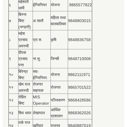
महेश्‍वरी
६
ईन्जिनियर
योजना
.9865577822
धामी
बिस्‍ना
महिला तथा
७
बिष्‍ट
अ.सातौ
9848803015
बालबालिका
(भण्डारी)
महेश
८
प्रसाद
प्रा.स.
कृषि
9848836758
अवस्थी
दीपक
९
प्रसाद
ना.सु.
जिन्सी
9848710008
पन्त
बिरेन्द्र
सव-
१०
योजना
9862111971
बिष्‍ट
ईन्जिनियर.
खेम राज
रोजगार
११
रोजगार
9865701522
अवस्थी
सहायक
रोहित
MIS
१२
पञ्‍जिकरण
9868428586
बिष्‍ट
Operator
आर्थिक
१३
शिव थापा
लेखापाल
9868362026
प्रशासन
तर्क राज
१४
खरिदार
राजस्‍व
9840887019