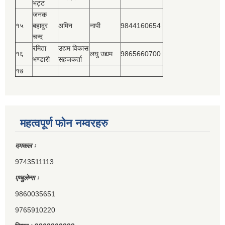
भट्ट
जनक
१५
बहादुर
अमिन
नापी
9844160654
चन्द
रमिता
उद्यम विकास
१६
लघु उद्यम
9865660700
भण्डारी
सहजकर्ता
१७
महत्वपूर्ण फोन नम्वरहरु
दमकल ः
9743511113
एम्बुलेन्स ः
9860035651
9765910220