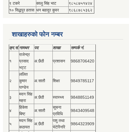
९ टकरे
कालु सिंह भाट
९८५८७५१४२४
१० सिद्धपुर हतास
धन बहादुर कुवर
९८६८७८५३६२
शाखाहरुको फोन नम्बर
क्र.सं.
नामथर
पद
शाखा
सम्‍पर्क नं.
राजेन्द्र
१
प्रसाद
अ.छैठौ
प्रशासन
9868706420
भट्ट
ललित
२
कुमार
अ.सातौ
शिक्षा
9849785117
पाण्डेय
मदन सिंह
३
अ.छैठौ
स्वास्थ्य
9848851149
महरा
हिकेश
सूचना
४
अ.सातौ
9843409548
बिष्‍ट
प्रविधि
मदन सिंह
पशु तथा
५
अ.छैठौ
9864323909
कठायत
भेटेरिनरि