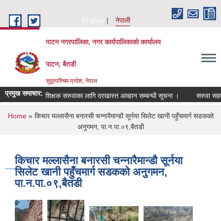
Skip to main content
English
नेपाली
पाटन नगरपालिका, नगर कार्यपालिकाको कार्यालय
पाटन, बैतडी
सुदूरपश्चिम प्रदेश, नेपाल
प्रमुख समाचार:
शिक्षक सरुवाका लागि दरखास्त आव्हान सम्बन्धी सूचना ।
सरुवा सहमति स
You are here
Home
» किचार मल्लासैना बनारसी चन्‍नारैमान्डौ सूर्नया सिलेट खानी पहुँचमार्ग सडकको
अनुगमन, पा.न.पा.०९,बैतडी
किचार मल्लासैना बनारसी चन्‍नारैमान्डौ सूर्नया
सिलेट खानी पहुँचमार्ग सडकको अनुगमन,
पा.न.पा.०९,बैतडी