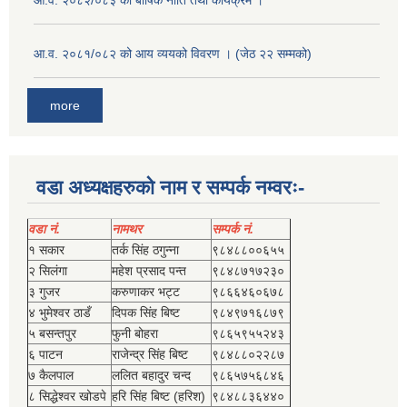
आ.व. २०८२/०८३ को बार्षिक नीति तथा कार्यक्रम ।
आ.व. २०८१/०८२ को आय व्ययको विवरण । (जेठ २२ सम्मको)
more
वडा अध्यक्षहरुको नाम र सम्पर्क नम्वरः-
वडा नं.
नामथर
सम्पर्क नं.
१ सकार
तर्क सिंह ठगुन्‍ना
९८४८८००६५५
२ सिलंगा
महेश प्रसाद पन्त
९८४८७१७२३०
३ गुजर
करुणाकर भट्ट
९८६६४६०६७८
४ भुमेश्‍वर ठाडँ
दिपक सिंह बिष्‍ट
९८४९७१६८७९
५ बसन्तपुर
फुनी बोहरा
९८६५९५५२४३
६ पाटन
राजेन्द्र सिंह बिष्‍ट
९८४८८०२२८७
७ कैलपाल
ललित बहादुर चन्द
९८६५७५६८४६
८ सिद्धेश्‍वर खोडपे
हरि सिंह बिष्‍ट (हरिश)
९८४८८३६४४०