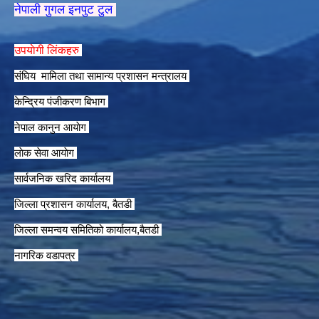
नेपाली गुगल इनपुट टुल
उपयाेगी लिंकहरु
संघिय मामिला तथा सामान्य प्रशासन मन्त्रालय
केन्द्रिय पंजीकरण बिभाग
नेपाल कानुन आयाेग
लाेक सेवा आयाेग
सार्वजनिक खरिद कार्यालय
जिल्ला प्रशासन कार्यालय, बैतडी
जिल्ला समन्वय समितिको कार्यालय,बैतडी
नागरिक वडापत्र