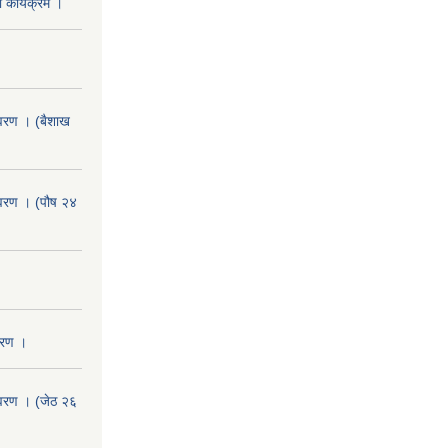
 कार्यक्रम ।
वरण । (बैशाख
वरण । (पौष २४
वरण ।
वरण । (जेठ २६