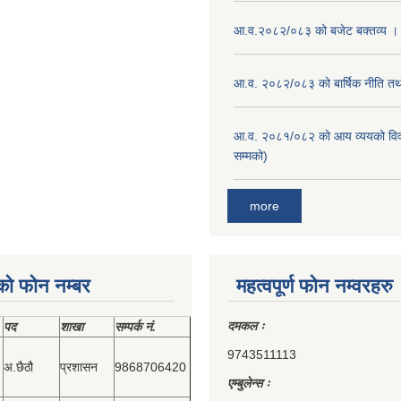
आ.व.२०८२/०८३ को बजेट बक्तव्य ।
आ.व. २०८२/०८३ को बार्षिक नीति तथा
आ.व. २०८१/०८२ को आय व्ययको वि
सम्मको)
more
को फोन नम्बर
महत्वपूर्ण फोन नम्वरहरु
दमकल ः
पद
शाखा
सम्‍पर्क नं.
9743511113
अ.छैठौ
प्रशासन
9868706420
एम्बुलेन्स ः