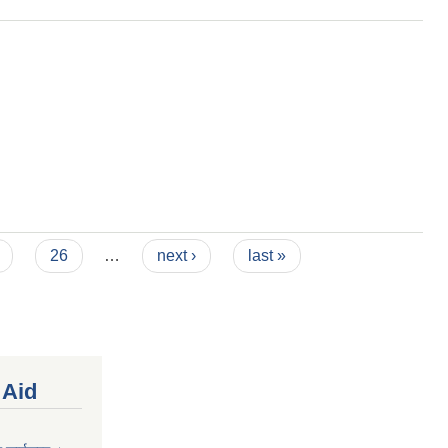
26
…
next ›
last »
 Aid