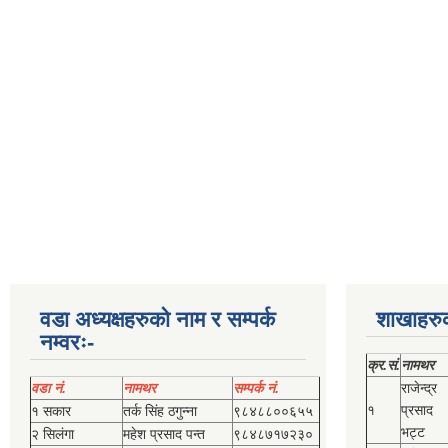
वडा अध्यक्षहरुको नाम र सम्पर्क
शाखाहरु
नम्वरः-
क्र.सं.
नामथर
वडा नं.
नामथर
सम्पर्क नं.
राजेन्द्र
१
प्रसाद
१ सकार
तर्क सिंह ठगुन्‍ना
९८४८८००६५५
भट्ट
२ सिलंगा
महेश प्रसाद पन्त
९८४८७१७२३०