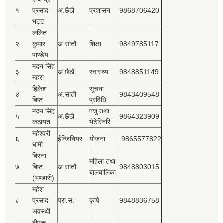
१
प्रसाद
अ.छैठौ
प्रशासन
9868706420
भट्ट
ललित
२
कुमार
अ.सातौ
शिक्षा
9849785117
पाण्डेय
मदन सिंह
३
अ.छैठौ
स्वास्थ्य
9848851149
महरा
हिकेश
सूचना
४
अ.सातौ
9843409548
बिष्‍ट
प्रविधि
मदन सिंह
पशु तथा
५
अ.छैठौ
9864323909
कठायत
भेटेरिनरि
महेश्‍वरी
६
ईन्जिनियर
योजना
.9865577822
धामी
बिस्‍ना
महिला तथा
७
बिष्‍ट
अ.सातौ
9848803015
बालबालिका
(भण्डारी)
महेश
८
प्रसाद
प्रा.स.
कृषि
9848836758
अवस्थी
दीपक