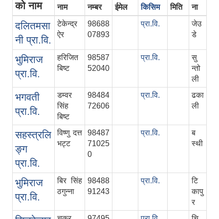
को नाम
नाम
नम्बर
ईमेल
किसिम
मिति
ना
टेकेन्द्र
98688
प्रा.वि.
जेउ
दलितमसा
ऐर
07893
डे
नी प्रा.वि.
हरिजित
98587
प्रा.वि.
सु
भुमिराज
बिष्‍ट
52040
न्‍तो
प्रा.वि.
ली
डम्वर
98484
प्रा.वि.
ढका
भगवती
सिंह
72606
ली
प्रा.वि.
बिष्‍ट
विष्‍णु दत्त
98487
प्रा.वि.
ब
सहस्त्रलि
भट्ट
71025
स्थी
ङ्ग
0
प्रा.वि.
बिर सिंह
98488
प्रा.वि.
टि
भुमिराज
ठगुन्‍ना
91243
कापु
प्रा.वि.
र
चक्र
97495
प्रा.वि.
चि