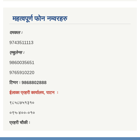
महत्वपूर्ण फोन नम्वरहरु
दमकल ः
9743511113
एम्बुलेन्स ः
9860035651
9765910220
टिप्पर ः 9868802888
ईलाका प्रहरी कार्यालय, पाटन ः
९८५८७५१३१०
०९५-४००-०१०
प्रहरी चौकी ः