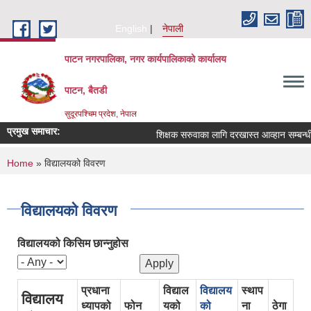
Skip to main content
English
नेपाली
पाटन नगरपालिका, नगर कार्यपालिकाको कार्यालय
पाटन, बैतडी
सुदूरपश्चिम प्रदेश, नेपाल
प्रमुख समाचार:
शिक्षक सरुवाका लागि दरखास्त आव्हान सम्बन्धी सू
You are here
Home
» विद्यालयको विवरण
विद्यालयको विवरण
विद्यालयको किसिम छान्नुहोस
प्रधाना
विद्याल
विद्यालय
स्थाप
विद्यालय
ध्यापको
फोन
यको
को
ना
ठेगा