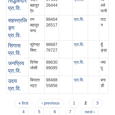
सिद्धकेदार
बहादुर
26444
ल्‍ले
प्रा.वि.
ऐर
पानी
रण
98404
प्रा.वि.
पाट
सहस्‍त्रलि
बहादुर
26517
न
ङ्ग
चन्द
प्रा.वि.
सुरेन्द्र
98687
प्रा.वि.
बुँ
सिगास
बिष्‍ट
76727
ङ्डा
प्रा.वि.
दिनेश
98630
प्रा.वि.
ज्या
जनप्रिय
जोशी
99095
पु
प्रा.वि.
बिरदत्त
98488
प्रा.वि.
बगा
उदय
भट्ट
55856
डी
प्रा.वि.
Pages
« first
‹ previous
1
2
3
4
5
6
7
next ›