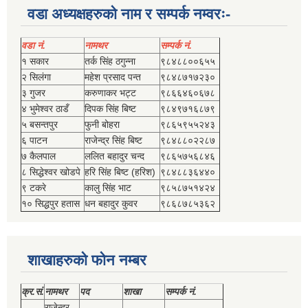
वडा अध्यक्षहरुको नाम र सम्पर्क नम्वरः-
वडा नं.
नामथर
सम्पर्क नं.
१ सकार
तर्क सिंह ठगुन्‍ना
९८४८८००६५५
२ सिलंगा
महेश प्रसाद पन्त
९८४८७१७२३०
३ गुजर
करुणाकर भट्ट
९८६६४६०६७८
४ भुमेश्‍वर ठाडँ
दिपक सिंह बिष्‍ट
९८४९७१६८७९
५ बसन्तपुर
फुनी बोहरा
९८६५९५५२४३
६ पाटन
राजेन्द्र सिंह बिष्‍ट
९८४८८०२२८७
७ कैलपाल
ललित बहादुर चन्द
९८६५७५६८४६
८ सिद्धेश्‍वर खोडपे
हरि सिंह बिष्‍ट (हरिश)
९८४८८३६४४०
९ टकरे
कालु सिंह भाट
९८५८७५१४२४
१० सिद्धपुर हतास
धन बहादुर कुवर
९८६८७८५३६२
शाखाहरुको फोन नम्बर
क्र.सं.
नामथर
पद
शाखा
सम्‍पर्क नं.
राजेन्द्र