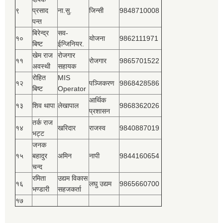
९
प्रसाद
ना.सु.
जिन्सी
9848710008
पन्त
बिरेन्द्र
सव-
१०
योजना
9862111971
बिष्‍ट
ईन्जिनियर.
खेम राज
रोजगार
११
रोजगार
9865701522
अवस्थी
सहायक
रोहित
MIS
१२
पञ्‍जिकरण
9868428586
बिष्‍ट
Operator
आर्थिक
१३
शिव थापा
लेखापाल
9868362026
प्रशासन
तर्क राज
१४
खरिदार
राजस्‍व
9840887019
भट्ट
जनक
१५
बहादुर
अमिन
नापी
9844160654
चन्द
रमिता
उद्यम विकास
१६
लघु उद्यम
9865660700
भण्डारी
सहजकर्ता
१७