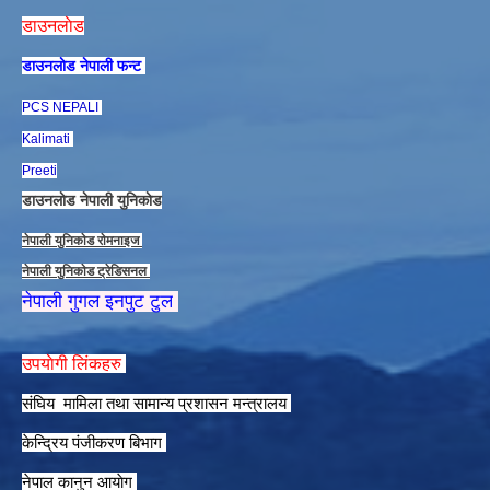
डाउनलाेड
डाउनलाेड नेपाली फन्ट
PCS NEPALI
Kalimati
Preeti
डाउनलाेड नेपाली युनिकाेड
नेपाली युनिकाेड राेमनाइज
नेपाली युनिकाेड ट्रेडिसनल
नेपाली गुगल इनपुट टुल
उपयाेगी लिंकहरु
संघिय मामिला तथा सामान्य प्रशासन मन्त्रालय
केन्द्रिय पंजीकरण बिभाग
नेपाल कानुन आयाेग