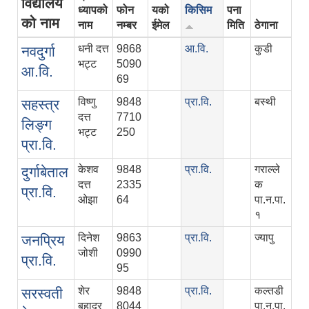
विद्यालय
ध्यापको
फोन
यको
किसिम
पना
को नाम
नाम
नम्बर
ईमेल
मिति
ठेगाना
धनी दत्त
9868
आ.वि.
कुडी
नवदुर्गा
भट्ट
5090
आ.वि.
69
विष्‍णु
9848
प्रा.वि.
बस्थी
सहस्त्र
दत्त
7710
लिङ्ग
भट्ट
250
प्रा.वि.
केशव
9848
प्रा.वि.
गराल्ले
दुर्गाबेताल
दत्त
2335
क
प्रा.वि.
ओझा
64
पा.न.पा.
१
दिनेश
9863
प्रा.वि.
ज्यापु
जनप्रिय
जोशी
0990
प्रा.वि.
95
शेर
9848
प्रा.वि.
कल्‍तडी
सरस्वती
बहादुर
8044
पा.न.पा.