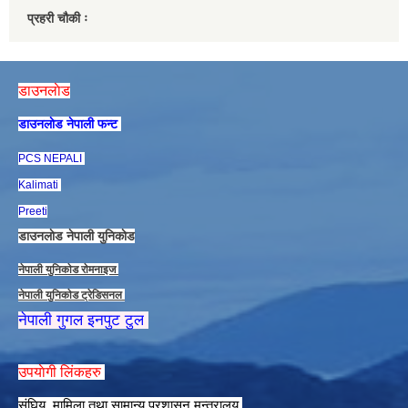
प्रहरी चौकी ः
डाउनलाेड
डाउनलाेड नेपाली फन्ट
PCS NEPALI
Kalimati
Preeti
डाउनलाेड नेपाली युनिकाेड
नेपाली युनिकाेड राेमनाइज
नेपाली युनिकाेड ट्रेडिसनल
नेपाली गुगल इनपुट टुल
उपयाेगी लिंकहरु
संघिय मामिला तथा सामान्य प्रशासन मन्त्रालय