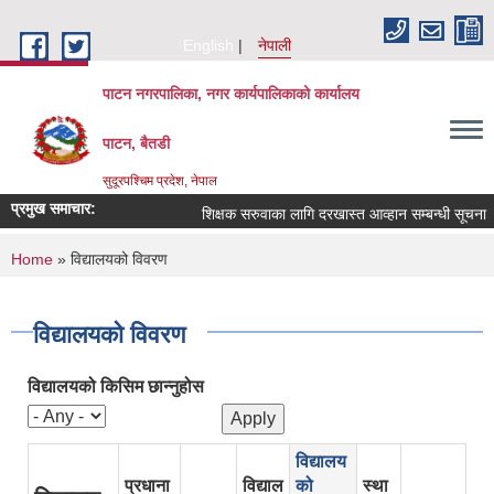
Skip to main content
English
नेपाली
पाटन नगरपालिका, नगर कार्यपालिकाको कार्यालय
पाटन, बैतडी
सुदूरपश्चिम प्रदेश, नेपाल
प्रमुख समाचार:
शिक्षक सरुवाका लागि दरखास्त आव्हान सम्बन्धी सूचना ।
You are here
Home
» विद्यालयको विवरण
विद्यालयको विवरण
विद्यालयको किसिम छान्नुहोस
विद्यालय
प्रधाना
विद्याल
को
स्था