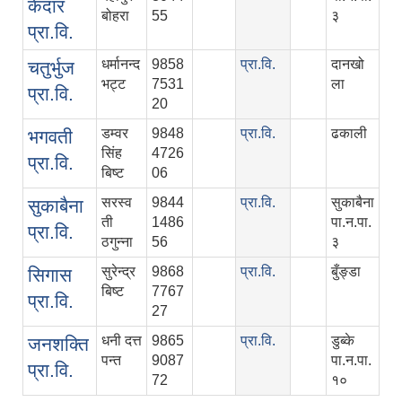
केदार
बोहरा
55
३
प्रा.वि.
धर्मानन्द
9858
प्रा.वि.
दानखो
चतुर्भुज
भट्ट
7531
ला
प्रा.वि.
20
डम्वर
9848
प्रा.वि.
ढकाली
भगवती
सिंह
4726
प्रा.वि.
बिष्‍ट
06
सरस्व
9844
प्रा.वि.
सुकाबैना
सुकाबैना
ती
1486
पा.न.पा.
प्रा.वि.
ठगुन्‍ना
56
३
सुरेन्द्र
9868
प्रा.वि.
बुँङ्डा
सिगास
बिष्‍ट
7767
प्रा.वि.
27
धनी दत्त
9865
प्रा.वि.
डुब्‍के
जनशक्ति
पन्त
9087
पा.न.पा.
प्रा.वि.
72
१०