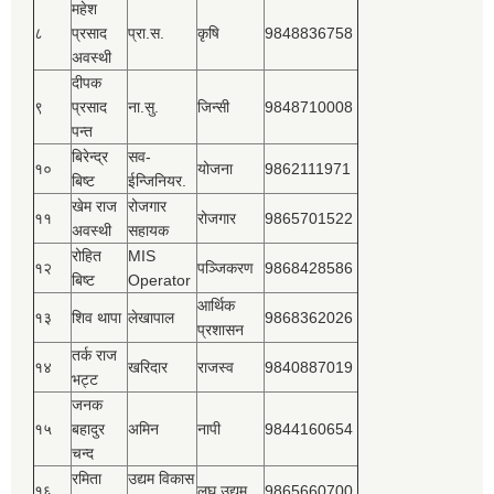
महेश
८
प्रसाद
प्रा.स.
कृषि
9848836758
अवस्थी
दीपक
९
प्रसाद
ना.सु.
जिन्सी
9848710008
पन्त
बिरेन्द्र
सव-
१०
योजना
9862111971
बिष्‍ट
ईन्जिनियर.
खेम राज
रोजगार
११
रोजगार
9865701522
अवस्थी
सहायक
रोहित
MIS
१२
पञ्‍जिकरण
9868428586
बिष्‍ट
Operator
आर्थिक
१३
शिव थापा
लेखापाल
9868362026
प्रशासन
तर्क राज
१४
खरिदार
राजस्‍व
9840887019
भट्ट
जनक
१५
बहादुर
अमिन
नापी
9844160654
चन्द
रमिता
उद्यम विकास
१६
लघु उद्यम
9865660700