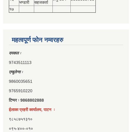
भण्डारी
सहजकर्ता
१७
महत्वपूर्ण फोन नम्वरहरु
दमकल ः
9743511113
एम्बुलेन्स ः
9860035651
9765910220
टिप्पर ः 9868802888
ईलाका प्रहरी कार्यालय, पाटन ः
९८५८७५१३१०
०९५-४००-०१०