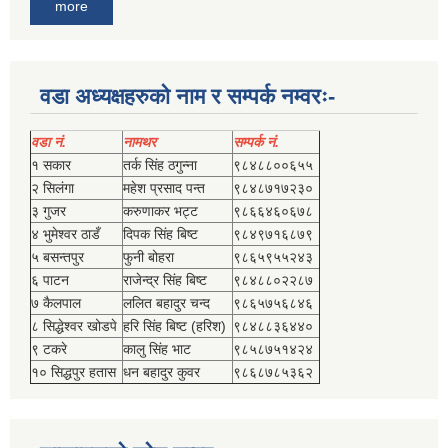
more
वडा अध्यक्षहरुको नाम र सम्पर्क नम्वरः-
वडा नं.
नामथर
सम्पर्क नं.
१ सकार
तर्क सिंह ठगुन्‍ना
९८४८८००६५५
२ सिलंगा
महेश प्रसाद पन्त
९८४८७१७२३०
३ गुजर
करुणाकर भट्ट
९८६६४६०६७८
४ भुमेश्‍वर ठाडँ
दिपक सिंह बिष्‍ट
९८४९७१६८७९
५ बसन्तपुर
फुनी बोहरा
९८६५९५५२४३
६ पाटन
राजेन्द्र सिंह बिष्‍ट
९८४८८०२२८७
७ कैलपाल
ललित बहादुर चन्द
९८६५७५६८४६
८ सिद्धेश्‍वर खोडपे
हरि सिंह बिष्‍ट (हरिश)
९८४८८३६४४०
९ टकरे
कालु सिंह भाट
९८५८७५१४२४
१० सिद्धपुर हतास
धन बहादुर कुवर
९८६८७८५३६२