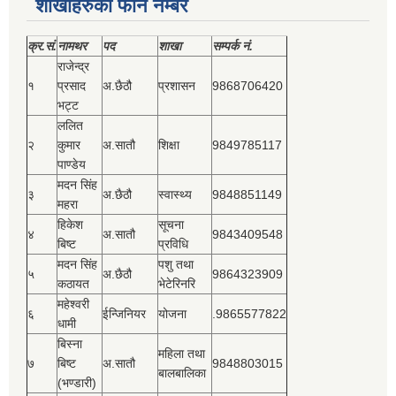
शाखाहरुको फोन नम्बर
क्र.सं.
नामथर
पद
शाखा
सम्‍पर्क नं.
राजेन्द्र
१
प्रसाद
अ.छैठौ
प्रशासन
9868706420
भट्ट
ललित
२
कुमार
अ.सातौ
शिक्षा
9849785117
पाण्डेय
मदन सिंह
३
अ.छैठौ
स्वास्थ्य
9848851149
महरा
हिकेश
सूचना
४
अ.सातौ
9843409548
बिष्‍ट
प्रविधि
मदन सिंह
पशु तथा
५
अ.छैठौ
9864323909
कठायत
भेटेरिनरि
महेश्‍वरी
६
ईन्जिनियर
योजना
.9865577822
धामी
बिस्‍ना
महिला तथा
७
बिष्‍ट
अ.सातौ
9848803015
बालबालिका
(भण्डारी)